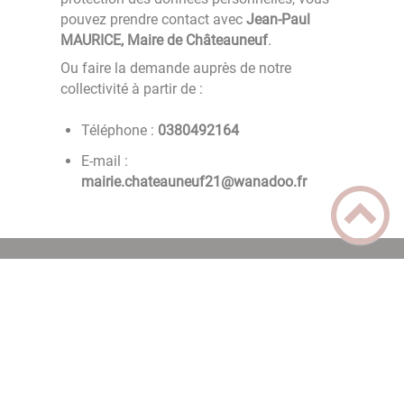
pouvez prendre contact avec
Jean-Paul
MAURICE, Maire de Châteauneuf
.
Ou faire la demande auprès de notre
collectivité à partir de :
Téléphone :
4612940830
E-mail :
rf.oodanaw@12fuenuaetahc.eiriam
Plan du site
Règlement général sur la protection des données
Mentions Légales