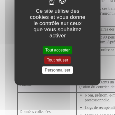
Le traitement est 
En 2022, ces trait
Ce site utilise des
légale qu’auront l
Base juridique
cookies et vous donne
services.
le contrôle sur ceux
que vous souhaitez
Destinataires
Les gestionnaires des 
activer
Actuellement 90 jours
Durée de conservation
ligne maximum. Aprè
Tout accepter
Source des données
La personne utilisant 
Tout refuser
Personnaliser
Messagerie
Fournir aux agents un 
Finalité
gestion du courrier, de
Nom, prénom, e-ma
professionnelle.
Logs de récupérat
Données collectées