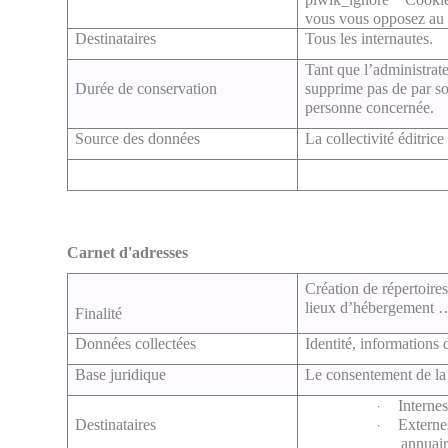
vous vous opposez au 
Destinataires
Tous les internautes.
Tant que l’administrateu
Durée de conservation
supprime pas de par so
personne concernée.
Source des données
La collectivité éditrice
Carnet d'adresses
Création de répertoire
lieux d’hébergement …)
Finalité
Données collectées
Identité, informations 
Base juridique
Le consentement de la p
Internes
·
Destinataires
Externe
·
annuair