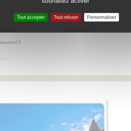
souhaitez activer
rant et Café
Tout accepter
Tout refuser
Personnaliser
teauneuf.fr