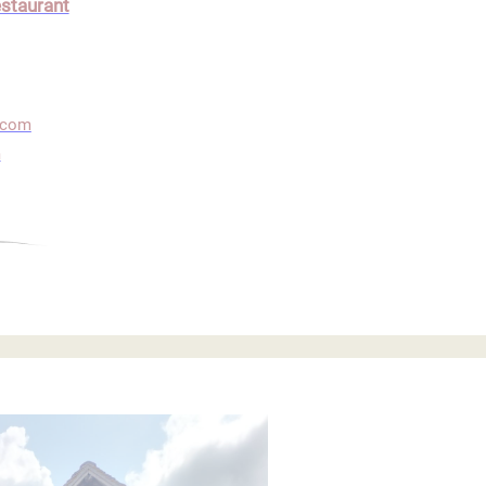
estaurant
.com
m