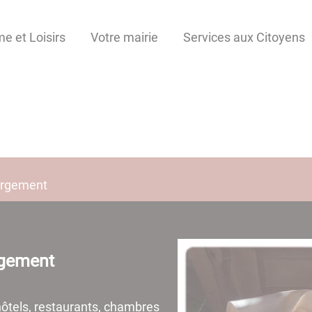
e et Loisirs
Votre mairie
Services aux Citoyens
ergement
rgement
ôtels, restaurants, chambres