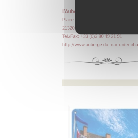
L'Auberge du Marronnier
-
Restau
Place du Marché
21320 Châteauneuf
Tel./Fax: +33 (0)3 80 49 21 91
http://www.auberge-du-marronier-cha