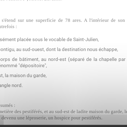
 s'étend sur une superficie de 78 ares. A l'intérieur de so
trefois :
isément placée sous le vocable de Saint-Julien,
contigu, au sud-ouest, dont la destination nous échappe,
corps de bâtiment, au nord-est (séparé de la chapelle par 
énommé "dépositoire",
st, la maison du garde,
 angle nord.
ésumés :
imetière des pestiférés, et au sud-est de ladite maison du garde, l
l devenu une léproserie, un hospice pour pestiférés.