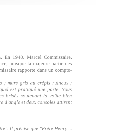
an. En 1940, Marcel Commissaire,
nce, puisque la majeure partie des
mmissaire rapporte dans un compte-
dés ; murs gris au crépis ruineux ;
equel est pratiqué une porte. Nous
cs brisés soutenant la voûte bien
re d'angle et deux consoles attirent
re". Il précise que "Frère Henry ...