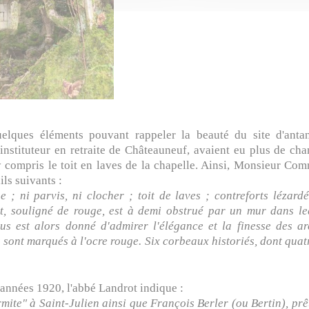
uelques éléments pouvant rappeler la beauté du site d'ant
tituteur en retraite de Châteauneuf, avaient eu plus de cha
y compris le toit en laves de la chapelle. Ainsi, Monsieur Co
ls suivants :
e ; ni parvis, ni clocher ; toit de laves ; contreforts lézar
tact, souligné de rouge, est à demi obstrué par un mur dans l
s est alors donné d'admirer l'élégance et la finesse des ar
 sont marqués à l'ocre rouge. Six corbeaux historiés, dont quat
 années 1920, l'abbé Landrot indique :
mite" à Saint-Julien ainsi que François Berler (ou Bertin), prêt