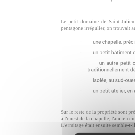
Le petit domaine de Saint-Julien
pentagone irrégulier, on trouvait au
une chapelle, préc
·
un petit bâtiment 
·
un autre petit 
·
traditionnellement d
isolée, au sud-oue
·
un petit atelier, en
·
Sur le reste de la propriété sont pr
à l'ouest de la chapelle, l'ancien c
L’ermitage était ensuite semble-t-i