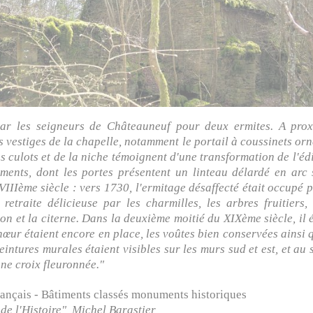
par les seigneurs de Châteauneuf pour deux ermites. A proxi
s vestiges de la chapelle, notamment le portail à coussinets or
s culots et de la niche témoignent d'une transformation de l'éd
ments, dont les portes présentent un linteau délardé en arc 
VIIIème siècle : vers 1730, l'ermitage désaffecté était occupé p
retraite délicieuse par les charmilles, les arbres fruitiers,
on et la citerne. Dans la deuxième moitié du XIXème siècle, il 
hœur étaient encore en place, les voûtes bien conservées ainsi q
intures murales étaient visibles sur les murs sud et est, et au 
ne croix fleuronnée."
ançais - Bâtiments classés monuments historiques
de l'Histoire", Michel Barastier