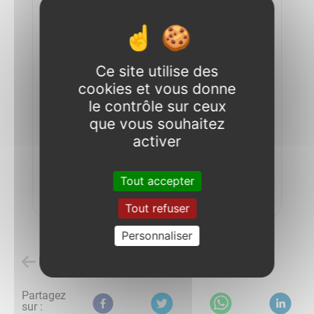
Ce site utilise des
cookies et vous donne
le contrôle sur ceux
que vous souhaitez
activer
Tout accepter
Son Jardin
Tout refuser
Personnaliser
Retour à l'accueil
Partagez
sur :