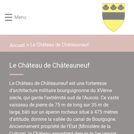
Lien
Lien
Lien
Lien
Panneau de gestion des cookies
d'accès
d'accès
d'accès
d'accès
Menu
rapide
rapide
rapide
rapide
au
au
à
au
menu
contenu
la
pied
principal
recherche
de
Le Château de Châteauneuf
Accueil
page
Le Château de Châteauneuf
Le Château de Châteauneuf est une forteresse
d’architecture militaire bourguignonne du XVème
siècle, qui garde l’extrémité sud de l'Auxois. Ce vaste
vaisseau de pierre de 75 m de long sur 35 m de
large, bâti sur un éperon rocheux situé à 475 mètres
d’altitude, domine la vallée du canal de Bourgogne.
Anciennement propriété de l'État (Ministère de la
Culture), le Château appartient depuis le 1er janvier