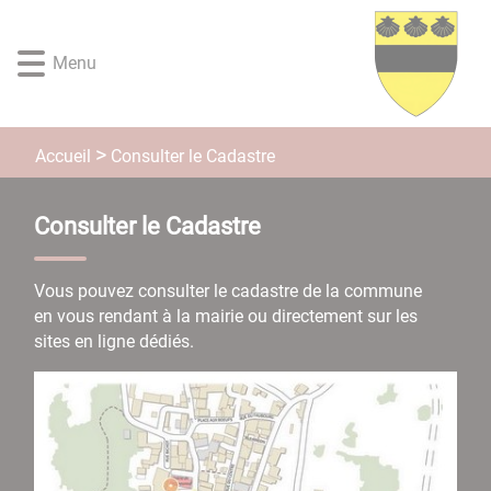
Lien
Lien
Lien
Lien
Panneau de gestion des cookies
d'accès
d'accès
d'accès
d'accès
Menu
rapide
rapide
rapide
rapide
au
au
à
au
menu
contenu
la
pied
principal
recherche
de
Consulter le Cadastre
Accueil
page
Consulter le Cadastre
Vous pouvez consulter le cadastre de la commune
en vous rendant à la mairie ou directement sur les
sites en ligne dédiés.