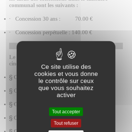
communal sont les suivants :
·
Concession 30 ans :
70.00 €
·
Concession perpétuelle : 140.00 €
Le cimetière dispose également d'un espace
cinéraire :
Ce site utilise des
cookies et vous donne
§
Concession 5 ans : 120.00 €
le contrôle sur ceux
que vous souhaitez
§
Concession 10 ans : 240.00 €
activer
§
Concession 15 ans : 360.00 €
Tout accepter
§
Concession 30 ans : 720.00 €
Tout refuser
§
Concession 50 ans : 1 000.00 €