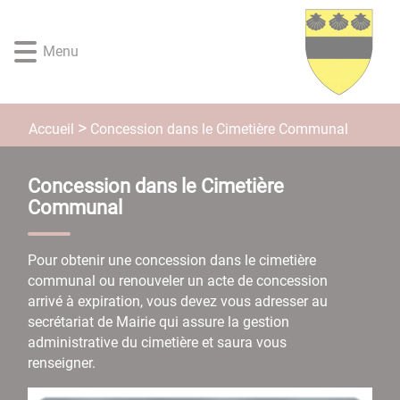
Lien
Lien
Lien
Lien
Panneau de gestion des cookies
d'accès
d'accès
d'accès
d'accès
Menu
rapide
rapide
rapide
rapide
au
au
à
au
menu
contenu
la
pied
principal
recherche
de
Concession dans le Cimetière Communal
Accueil
page
Concession dans le Cimetière
Communal
Pour obtenir une concession dans le cimetière
communal ou renouveler un acte de concession
arrivé à expiration, vous devez vous adresser au
secrétariat de Mairie qui assure la gestion
administrative du cimetière et saura vous
renseigner.