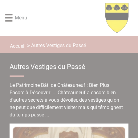
Lien
Lien
Lien
Lien
Panneau de gestion des cookies
d'accès
d'accès
d'accès
d'accès
Menu
rapide
rapide
rapide
rapide
au
au
à
au
menu
contenu
la
pied
principal
recherche
de
Autres Vestiges du Passé
Accueil
page
Autres Vestiges du Passé
Le Patrimoine Bâti de Châteauneuf : Bien Plus
Encore à Découvrir ... Châteauneuf a encore bien
d'autres secrets à vous dévoiler, des vestiges qu'on
ne peut que difficilement visiter mais qui témoignent
du temps passé ...